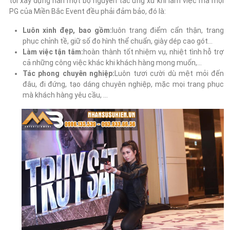
tôi xây dựng hẳn một bộ nguyên tắc ứng xử khi làm việc mà mọi
PG của Miền Bắc Event đều phải đảm bảo, đó là:
Luôn xinh đẹp, bao gồm:
luôn trang điểm cẩn thận, trang
phục chỉnh tề, giữ số đo hình thể chuẩn, giày dép cao gót…
Làm việc tận tâm:
hoàn thành tốt nhiệm vụ, nhiệt tình hỗ trợ
cả những công việc khác khi khách hàng mong muốn,…
Tác phong chuyên nghiệp:
Luôn tươi cười dù mệt mỏi đến
đâu, đi đứng, tạo dáng chuyên nghiệp, mặc mọi trang phục
mà khách hàng yêu cầu, …