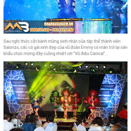
Sau nghi thức cắt bánh mừng sinh nhật của tập thể thành viên
Salonzo, các cô gái xinh đẹp của vũ đoàn Emmy có màn trở lại sân
khấu chúc mừng đầy cuồng nhiệt với “Vũ điệu Canival”.